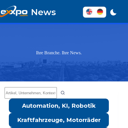
Überspringen
zum
News
Inhalt
Ihre Branche. Ihre News.
Keine
Ergebnisse
Automation, KI, Robotik
Kraftfahrzeuge, Motorräder